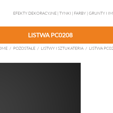
EFEKTY DEKORACYJNE
|
TYNKI
|
FARBY
|
GRUNTY I I
LISTWA PC0208
OME
/
POZOSTAŁE
/
LISTWY I SZTUKATERIA
/
LISTWA PC0