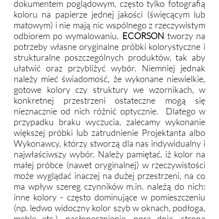
dokumentem poglądowym, często tylko fotografią
koloru na papierze jednej jakości (święcącym lub
matowym) i nie mają nic wspólnego z rzeczywistym
odbiorem po wymalowaniu.
ECORSON
tworzy na
potrzeby własne oryginalne próbki kolorystyczne i
strukturalne poszczególnych produktów, tak aby
ułatwić oraz przybliżyć wybór. Niemniej jednak
należy mieć świadomość, że wykonane niewielkie,
gotowe kolory czy struktury we wzornikach, w
konkretnej przestrzeni ostateczne mogą się
nieznacznie od nich różnić optycznie. Dlatego w
przypadku braku wyczucia, zalecamy wykonanie
większej próbki lub zatrudnienie Projektanta albo
Wykonawcy, którzy stworzą dla nas indywidualny i
najwłaściwszy wybór. Należy pamiętać, iż kolor na
małej próbce (nawet oryginalnej) w rzeczywistości
może wyglądać inaczej na dużej przestrzeni, na co
ma wpływ szereg czynników m.in. należą do nich:
inne kolory - często dominujące w pomieszczeniu
(np. ledwo widoczny kolor szyb w oknach, podłoga,
meble etc.), nasłonecznienie, pora dnia, strona