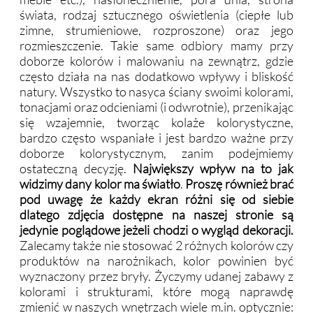
świata, rodzaj sztucznego oświetlenia (ciepłe lub
zimne, strumieniowe, rozproszone) oraz jego
rozmieszczenie. Takie same odbiory mamy przy
doborze kolorów i malowaniu na zewnątrz, gdzie
często działa na nas dodatkowo wpływy i bliskość
natury. Wszystko to nasyca ściany swoimi kolorami,
tonacjami oraz odcieniami (i odwrotnie), przenikając
się wzajemnie, tworząc kolaże kolorystyczne,
bardzo często wspaniałe i jest bardzo ważne przy
doborze kolorystycznym, zanim podejmiemy
ostateczną decyzję.
Największy wpływ na to jak
widzimy dany kolor ma światło
.
Proszę również brać
pod uwagę że każdy ekran różni się od siebie
dlatego zdjęcia dostępne na naszej stronie są
jedynie poglądowe jeżeli chodzi o wygląd dekoracji.
Zalecamy także nie stosować 2 różnych kolorów czy
produktów na narożnikach, kolor powinien być
wyznaczony przez bryły. Życzymy udanej zabawy z
kolorami i strukturami, które mogą naprawdę
zmienić w naszych wnętrzach wiele m.in. optycznie: