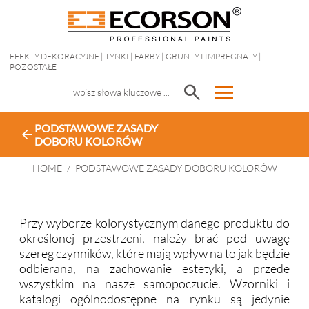
EFEKTY DEKORACYJNE
|
TYNKI
|
FARBY
|
GRUNTY I IMPREGNATY
|
POZOSTAŁE
menu
search
PODSTAWOWE ZASADY
arrow_back
DOBORU KOLORÓW
HOME
/
PODSTAWOWE ZASADY DOBORU KOLORÓW
Przy wyborze kolorystycznym danego produktu do
określonej przestrzeni, należy brać pod uwagę
szereg czynników, które mają wpływ na to jak będzie
odbierana, na zachowanie estetyki, a przede
wszystkim na nasze samopoczucie. Wzorniki i
katalogi ogólnodostępne na rynku są jedynie