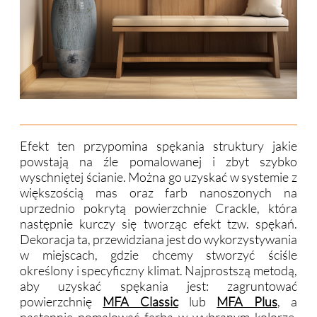
Efekt ten przypomina spękania struktury jakie
powstają na źle pomalowanej i zbyt szybko
wyschniętej ścianie. Można go uzyskać w systemie z
większością mas oraz farb nanoszonych na
uprzednio pokrytą powierzchnie Crackle, która
następnie kurczy się tworząc efekt tzw. spękań.
Dekoracja ta, przewidziana jest do wykorzystywania
w miejscach, gdzie chcemy stworzyć ściśle
określony i specyficzny klimat. Najprostszą metodą,
aby uzyskać spękania jest: zagruntować
powierzchnię
MFA Classic
lub
MFA Plus
, a
następnie pomalować farbą w wybranym kolorze,