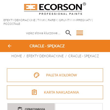
EFEKTY DEKORACYJNE
|
TYNKI
|
FARBY
|
GRUNTY I IMPREGNATY
|
POZOSTAŁE
menu
search
arrow_back
CRACLE - SPĘKACZ
HOME
/
EFEKTY DEKORACYJNE
/
CRACLE - SPĘKACZ
palette
PALETA KOLORÓW
assignment
KARTA NAKLADANIA
inventory
OPAKOWANIA