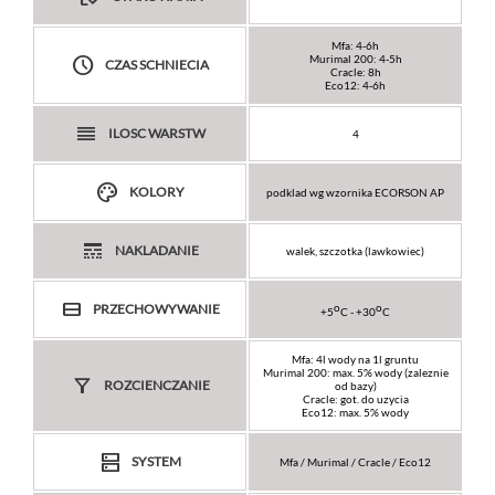
Mfa: 4-6h
watch_later
Murimal 200: 4-5h
CZAS SCHNIECIA
Cracle: 8h
Eco12: 4-6h
reorder
ILOSC WARSTW
4
color_lens
KOLORY
podklad wg wzornika ECORSON AP
line_style
NAKLADANIE
walek, szczotka (lawkowiec)
view_stream
o
o
PRZECHOWYWANIE
+5
C - +30
C
Mfa: 4l wody na 1l gruntu
Murimal 200: max. 5% wody (zaleznie
filter_list_alt
ROZCIENCZANIE
od bazy)
Cracle: got. do uzycia
Eco12: max. 5% wody
dns
SYSTEM
Mfa / Murimal / Cracle / Eco12