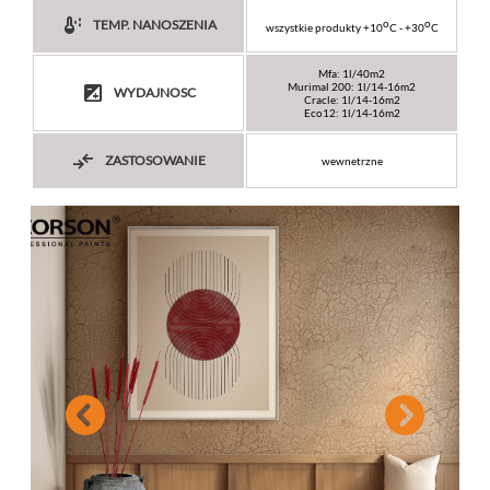
dew_point
o
o
TEMP. NANOSZENIA
wszystkie produkty +10
C - +30
C
Mfa: 1l/40m2
exposure
Murimal 200: 1l/14-16m2
WYDAJNOSC
Cracle: 1l/14-16m2
Eco12: 1l/14-16m2
compare_arrows
ZASTOSOWANIE
wewnetrzne