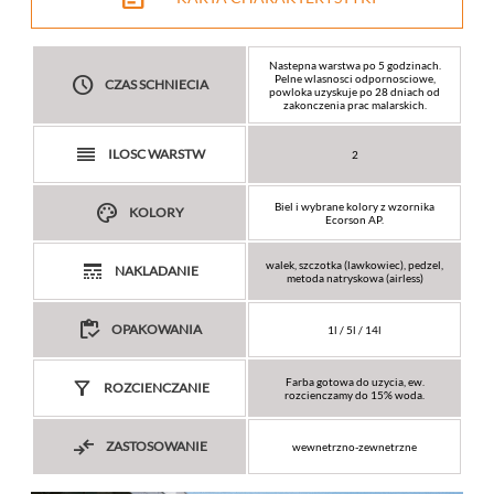
Nastepna warstwa po 5 godzinach.
watch_later
Pelne wlasnosci odpornosciowe,
CZAS SCHNIECIA
powloka uzyskuje po 28 dniach od
zakonczenia prac malarskich.
reorder
ILOSC WARSTW
2
color_lens
Biel i wybrane kolory z wzornika
KOLORY
Ecorson AP.
line_style
walek, szczotka (lawkowiec), pedzel,
NAKLADANIE
metoda natryskowa (airless)
inventory
OPAKOWANIA
1l / 5l / 14l
filter_list_alt
Farba gotowa do uzycia, ew.
ROZCIENCZANIE
rozcienczamy do 15% woda.
compare_arrows
ZASTOSOWANIE
wewnetrzno-zewnetrzne