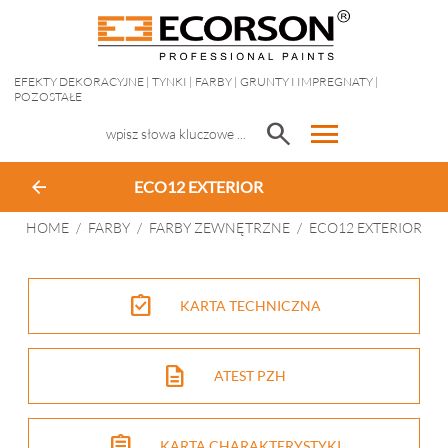
EFEKTY DEKORACYJNE
|
TYNKI
|
FARBY
|
GRUNTY I IMPREGNATY
|
POZOSTAŁE
menu
search
arrow_back
ECO12 EXTERIOR
HOME
/
FARBY
/
FARBY ZEWNĘTRZNE
/
ECO12 EXTERIOR
assignment_turned_in
KARTA TECHNICZNA
description
ATEST PZH
assignment
KARTA CHARAKTERYSTYKI