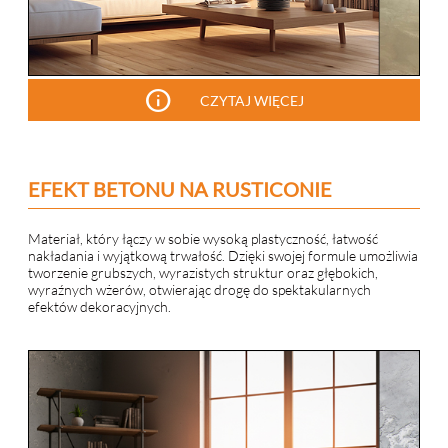
info
CZYTAJ WIĘCEJ
EFEKT BETONU NA RUSTICONIE
Materiał, który łączy w sobie wysoką plastyczność, łatwość
nakładania i wyjątkową trwałość. Dzięki swojej formule umożliwia
tworzenie grubszych, wyrazistych struktur oraz głębokich,
wyraźnych wżerów, otwierając drogę do spektakularnych
efektów dekoracyjnych.