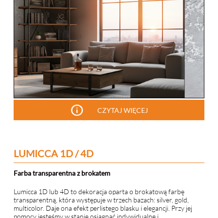
info
CZYTAJ WIĘCEJ
LUMICCA 1D / 4D
Farba transparentna z brokatem
Lumicca 1D lub 4D to dekoracja oparta o brokatową farbę
transparentną, która występuje w trzech bazach: silver, gold,
multicolor. Daje ona efekt perlistego blasku i elegancji. Przy jej
pomocy jesteśmy w stanie osiągnąć indywidualne i