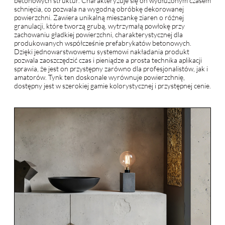
betonowych struktur. Charakteryzuje się on wydłużonym czasem
schnięcia, co pozwala na wygodną obróbkę dekorowanej
powierzchni. Zawiera unikalną mieszankę ziaren o różnej
granulacji, które tworzą grubą, wytrzymałą powłokę przy
zachowaniu gładkiej powierzchni, charakterystycznej dla
produkowanych współcześnie prefabrykatów betonowych.
Dzięki jednowarstwowemu systemowi nakładania produkt
pozwala zaoszczędzić czas i pieniądze a prosta technika aplikacji
sprawia, że jest on przystępny zarówno dla profesjonalistów, jak i
amatorów. Tynk ten doskonale wyrównuje powierzchnię,
dostępny jest w szerokiej gamie kolorystycznej i przystępnej cenie.