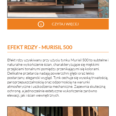
info
CZYTAJ WIĘCEJ
EFEKT RDZY - MURISIL 500
Efekt rdzy uzyskiwany przy użyciu tynku Murisil 500 to subtelne i
naturalne wykończenie ścian, charakteryzujące się miękkimi
przejściami tonalnymi pomiędzy przenikającymi się kolorami.
Delikatne przetarcia nadają powierzchni głębi oraz lekko
postarzany, elegancki wygląd. Tynk cechuje się wysoką trwałością,
paroprzepuszczalnością oraz odpornością na warunki
atmosferyczne i uszkodzenia mechaniczne. Zapewnia skuteczną
ochronę, a jednocześnie estetyczne wykończenie zarówno
elewacji, jak i ścian wewnętrznych.