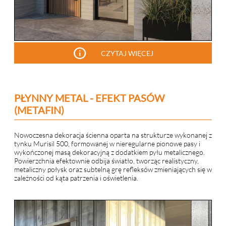
info
CZYTAJ WIĘCEJ
PŁYNNY METAL - EFEKT PASÓW
(METAFIN)
Nowoczesna dekoracja ścienna oparta na strukturze wykonanej z
tynku Murisil 500, formowanej w nieregularne pionowe pasy i
wykończonej masą dekoracyjną z dodatkiem pyłu metalicznego.
Powierzchnia efektownie odbija światło, tworząc realistyczny,
metaliczny połysk oraz subtelną grę refleksów zmieniających się w
zależności od kąta patrzenia i oświetlenia.