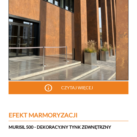
info
CZYTAJ WIĘCEJ
EFEKT MARMORYZACJI
MURISIL 500 - DEKORACYJNY TYNK ZEWNĘTRZNY