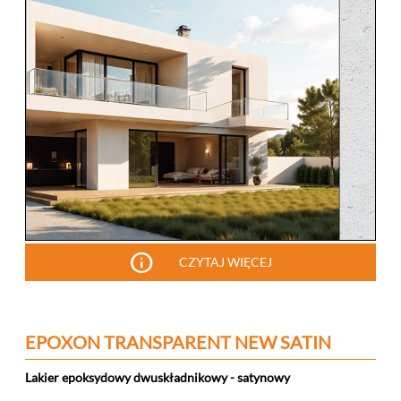
info
CZYTAJ WIĘCEJ
EPOXON TRANSPARENT NEW SATIN
Lakier epoksydowy dwuskładnikowy - satynowy