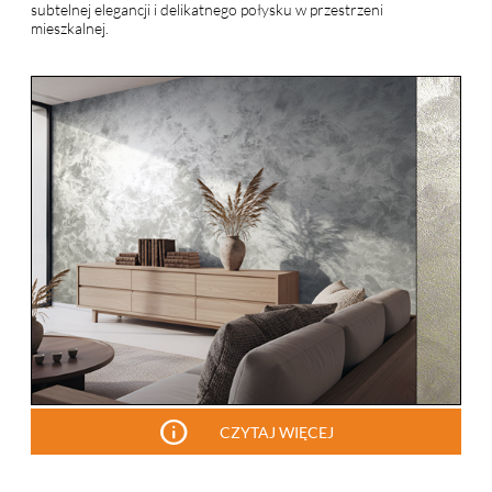
subtelnej elegancji i delikatnego połysku w przestrzeni
mieszkalnej.
info
CZYTAJ WIĘCEJ