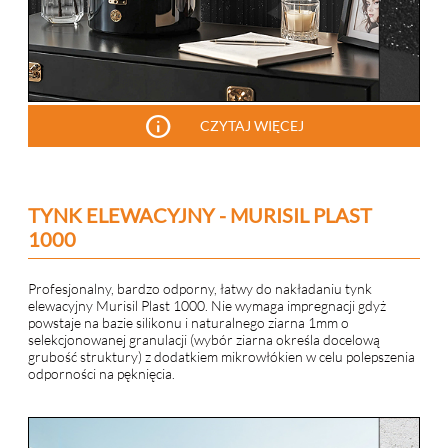
info
CZYTAJ WIĘCEJ
TYNK ELEWACYJNY - MURISIL PLAST
1000
Profesjonalny, bardzo odporny, łatwy do nakładaniu tynk
elewacyjny Murisil Plast 1000. Nie wymaga impregnacji gdyż
powstaje na bazie silikonu i naturalnego ziarna 1mm o
selekcjonowanej granulacji (wybór ziarna określa docelową
grubość struktury) z dodatkiem mikrowłókien w celu polepszenia
odporności na pęknięcia.