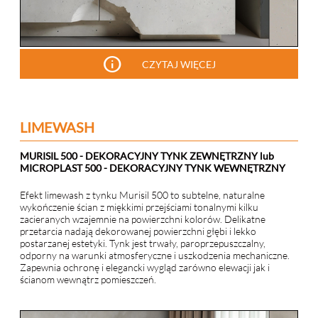
info
CZYTAJ WIĘCEJ
LIMEWASH
MURISIL 500 - DEKORACYJNY TYNK ZEWNĘTRZNY lub
MICROPLAST 500 - DEKORACYJNY TYNK WEWNĘTRZNY
Efekt limewash z tynku Murisil 500 to subtelne, naturalne
wykończenie ścian z miękkimi przejściami tonalnymi kilku
zacieranych wzajemnie na powierzchni kolorów. Delikatne
przetarcia nadają dekorowanej powierzchni głębi i lekko
postarzanej estetyki. Tynk jest trwały, paroprzepuszczalny,
odporny na warunki atmosferyczne i uszkodzenia mechaniczne.
Zapewnia ochronę i elegancki wygląd zarówno elewacji jak i
ścianom wewnątrz pomieszczeń.