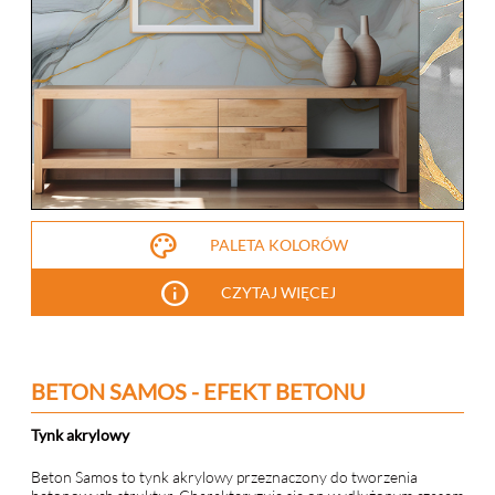
palette
PALETA KOLORÓW
info
CZYTAJ WIĘCEJ
BETON SAMOS - EFEKT BETONU
Tynk akrylowy
Beton Samos to tynk akrylowy przeznaczony do tworzenia