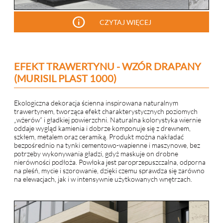
info
CZYTAJ WIĘCEJ
EFEKT TRAWERTYNU - WZÓR DRAPANY
(MURISIL PLAST 1000)
Ekologiczna dekoracja ścienna inspirowana naturalnym
trawertynem, tworząca efekt charakterystycznych poziomych
„wżerów” i gładkiej powierzchni. Naturalna kolorystyka wiernie
oddaje wygląd kamienia i dobrze komponuje się z drewnem,
szkłem, metalem oraz ceramiką. Produkt można nakładać
bezpośrednio na tynki cementowo-wapienne i maszynowe, bez
potrzeby wykonywania gładzi, gdyż maskuje on drobne
nierówności podłoża. Powłoka jest paroprzepuszczalna, odporna
na pleśń, mycie i szorowanie, dzięki czemu sprawdza się zarówno
na elewacjach, jak i w intensywnie użytkowanych wnętrzach.