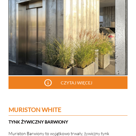
info
CZYTAJ WIĘCEJ
MURISTON WHITE
TYNK ŻYWICZNY BARWIONY
Muriston Barwiony to wyjątkowo trwały, żywiczny tynk