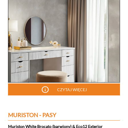
info
CZYTAJ WIĘCEJ
MURISTON - PASY
Muriston White Brocato (barwiony) & Eco12 Exterior