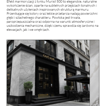
Efekt marmoryzacji z tynku Murisil 500 to eleganckie, naturalne
wykończenie ścian, oparte na subtelnych przejściach tonalnych i
delikatnych użyleniach inspirowanych strukturą marmuru.
Przenikające się kolory oraz lekkie przetarcia nadają powierzchni
głębi i szlachetnego charakteru. Powłoka jest trwała,
paroprzepuszczalna oraz odporna na warunki atmosferyczne i
uszkodzenia mechaniczne, dzięki czemu sprawdza się zarówno na
elewacjach, jak i we wnętrzach.