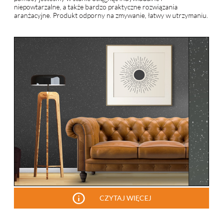
niepowtarzalne, a także bardzo praktyczne rozwiązania
aranżacyjne. Produkt odporny na zmywanie, łatwy w utrzymaniu.
info
CZYTAJ WIĘCEJ