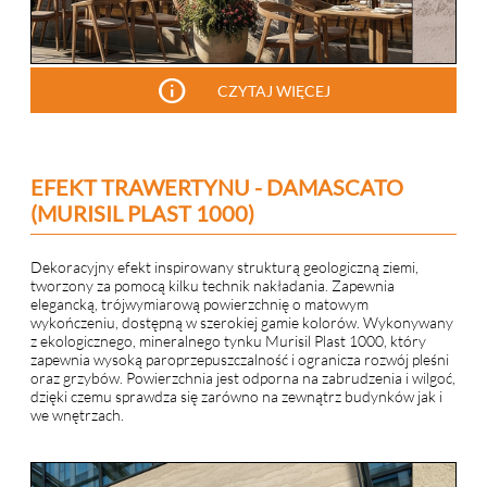
info
CZYTAJ WIĘCEJ
EFEKT TRAWERTYNU - DAMASCATO
(MURISIL PLAST 1000)
Dekoracyjny efekt inspirowany strukturą geologiczną ziemi,
tworzony za pomocą kilku technik nakładania. Zapewnia
elegancką, trójwymiarową powierzchnię o matowym
wykończeniu, dostępną w szerokiej gamie kolorów. Wykonywany
z ekologicznego, mineralnego tynku Murisil Plast 1000, który
zapewnia wysoką paroprzepuszczalność i ogranicza rozwój pleśni
oraz grzybów. Powierzchnia jest odporna na zabrudzenia i wilgoć,
dzięki czemu sprawdza się zarówno na zewnątrz budynków jak i
we wnętrzach.