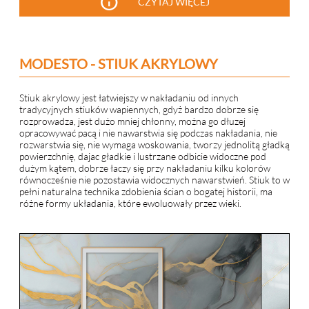
info
CZYTAJ WIĘCEJ
MODESTO - STIUK AKRYLOWY
Stiuk akrylowy jest łatwiejszy w nakładaniu od innych
tradycyjnych stiuków wapiennych, gdyż bardzo dobrze się
rozprowadza, jest dużo mniej chłonny, można go dłuzej
opracowywać pacą i nie nawarstwia się podczas nakładania, nie
rozwarstwia się, nie wymaga woskowania, tworzy jednolitą gładką
powierzchnię, dajac gładkie i lustrzane odbicie widoczne pod
dużym kątem, dobrze łaczy się przy nakładaniu kilku kolorów
równocześnie nie pozostawia widocznych nawarstwień. Stiuk to w
pełni naturalna technika zdobienia ścian o bogatej historii, ma
różne formy układania, które ewoluowały przez wieki.