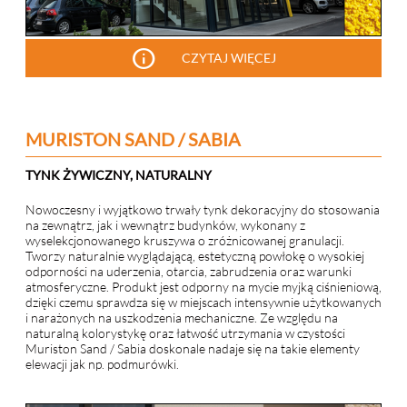
info
CZYTAJ WIĘCEJ
MURISTON SAND / SABIA
TYNK ŻYWICZNY, NATURALNY
Nowoczesny i wyjątkowo trwały tynk dekoracyjny do stosowania
na zewnątrz, jak i wewnątrz budynków, wykonany z
wyselekcjonowanego kruszywa o zróżnicowanej granulacji.
Tworzy naturalnie wyglądającą, estetyczną powłokę o wysokiej
odporności na uderzenia, otarcia, zabrudzenia oraz warunki
atmosferyczne. Produkt jest odporny na mycie myjką ciśnieniową,
dzięki czemu sprawdza się w miejscach intensywnie użytkowanych
i narażonych na uszkodzenia mechaniczne. Ze względu na
naturalną kolorystykę oraz łatwość utrzymania w czystości
Muriston Sand / Sabia doskonale nadaje się na takie elementy
elewacji jak np. podmurówki.