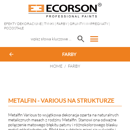
EFEKTY DEKORACYJNE
|
TYNKI
|
FARBY
|
GRUNTY I IMPREGNATY
|
POZOSTAŁE
menu
search
arrow_back
FARBY
HOME
/
FARBY
METALFIN - VARIOUS NA STRUKTURZE
Metalfin Various to wyjątkowa dekoracja oparta na naturalnych
metalicznych masach z rodziny Metalfin. Stanowi ona odważne
połączenie matowego błękitu patyny i różnokolorowego blasku
metali półszlachetnych. Efekt ten subtelnie mieni się w świetle i