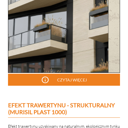
info
CZYTAJ WIĘCEJ
EFEKT TRAWERTYNU - STRUKTURALNY
(MURISIL PLAST 1000)
Efekt trawertynu uzyskiwany na naturalnym, ekologicznym tynku